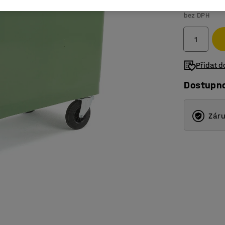
9 175 K
bez DPH
Přidat 
Dostupn
Záru