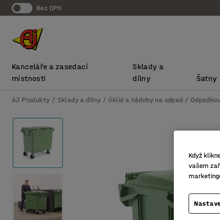
bez DPH
Kanceláře a zasedací
Sklady a
místnosti
dílny
Šatny
AJ Produkty
Sklady a dílny
Úklid a nádoby na odpad
Odpadkov
Když klikn
vašem zaří
marketing
Nastave