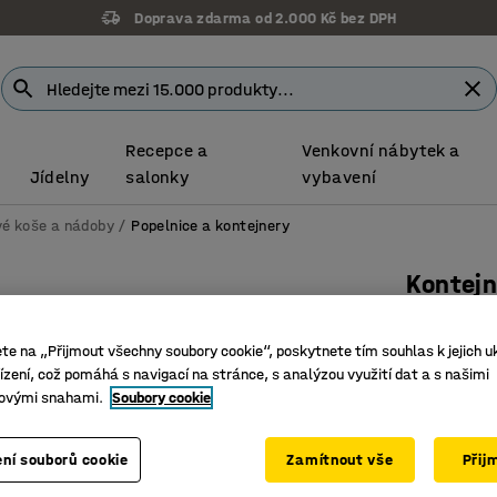
Doprava zdarma od 2.000 Kč bez DPH
Recepce a
Venkovní nábytek a
Jídelny
salonky
vybavení
é koše a nádoby
Popelnice a kontejnery
Kontejn
660 l, ze
ete na „Přijmout všechny soubory cookie“, poskytnete tím souhlas k jejich u
Číslo výro
zení, což pomáhá s navigací na stránce, s analýzou využití dat a s našimi
ovými snahami.
Soubory cookie
Certifika
Otočná k
Snadno u
ní souborů cookie
Zamítnout vše
Přij