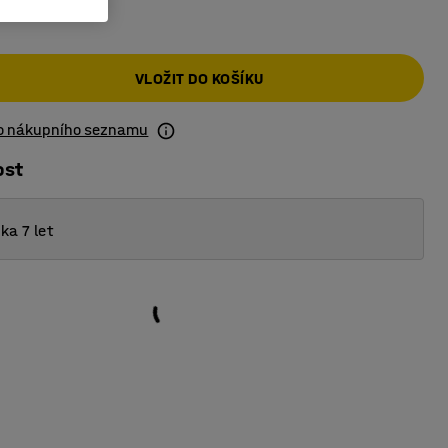
č
VLOŽIT DO KOŠÍKU
do nákupního seznamu
ost
ka 7 let