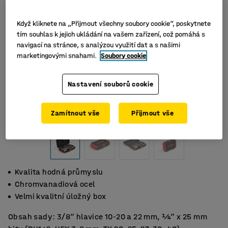
Když kliknete na „Přijmout všechny soubory cookie“, poskytnete
tím souhlas k jejich ukládání na vašem zařízení, což pomáhá s
navigací na stránce, s analýzou využití dat a s našimi
marketingovými snahami.
Soubory cookie
Nastavení souborů cookie
Zamítnout vše
Přijmout vše
Kvalita hodná průmyslu
Chromvanadiová ocel
Velmi kvalitní úložný box
Obsah sady: 3/8” hlavice 10-20 a 22 mm, ¼” x 25 mm