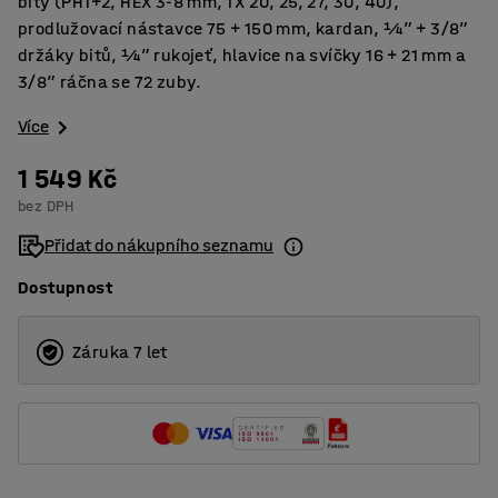
bity (PH1+2, HEX 3-8 mm, TX 20, 25, 27, 30, 40),
prodlužovací nástavce 75 + 150 mm, kardan, ¼” + 3/8”
držáky bitů, ¼” rukojeť, hlavice na svíčky 16 + 21 mm a
3/8” ráčna se 72 zuby.
Více
1 549 Kč
bez DPH
Přidat do nákupního seznamu
Dostupnost
Záruka 7 let