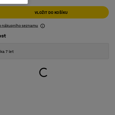
VLOŽIT DO KOŠÍKU
do nákupního seznamu
ost
ka 7 let