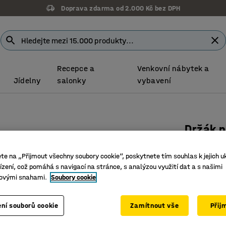
Doprava zdarma od 2.000 Kč bez DPH
Recepce a
Venkovní nábytek a
Jídelny
salonky
vybavení
Držák n
Číslo výro
ete na „Přijmout všechny soubory cookie“, poskytnete tím souhlas k jejich u
Umožňuje
zení, což pomáhá s navigací na stránce, s analýzou využití dat a s našimi
ovými snahami.
Soubory cookie
Prostoro
Praktick
ní souborů cookie
Zamítnout vše
Přij
815 Kč