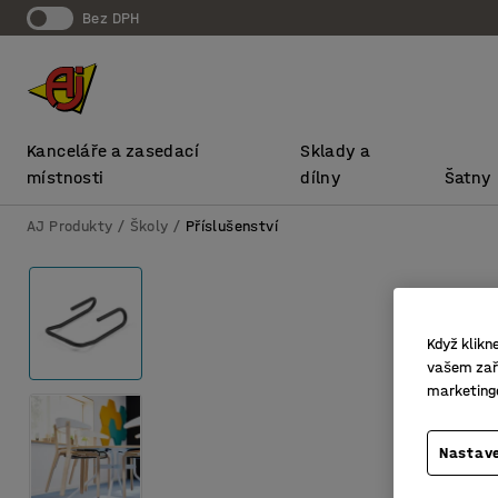
bez DPH
Kanceláře a zasedací
Sklady a
místnosti
dílny
Šatny
AJ Produkty
Školy
Příslušenství
Když klikn
vašem zaří
marketing
Nastave