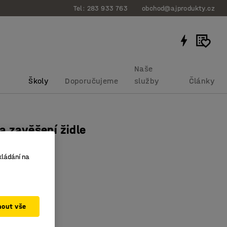
Tel: 283 933 763
obchod@ajprodukty.cz
Naše
Školy
Doporučujeme
služby
Články
a zavěšení židle
bku
:
361299
kládání na
 zavěšování
vě úsporný
ý doplněk
mout vše