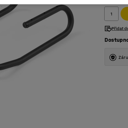
bez DPH
Přidat 
Dostupn
Záru