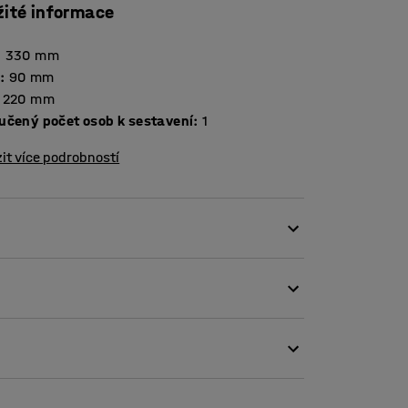
žité informace
:
330
mm
a
:
90
mm
220
mm
učený počet osob k sestavení
:
1
it více podrobností
 můžete snadno a bezpečně zavěsit židli na
mum prostoru a mají nenápadný vzhled.