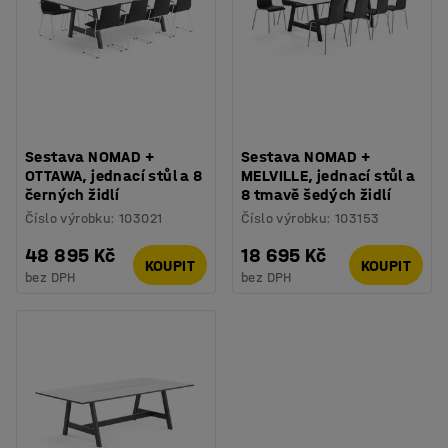
Sestava NOMAD +
Sestava NOMAD +
OTTAWA, jednací stůl a 8
MELVILLE, jednací stůl a
černých židlí
8 tmavě šedých židlí
Číslo výrobku
:
103021
Číslo výrobku
:
103153
48 895 Kč
18 695 Kč
KOUPIT
KOUPIT
bez DPH
bez DPH