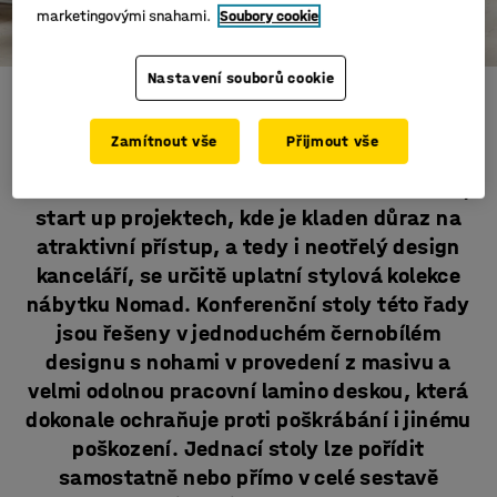
marketingovými snahami.
Soubory cookie
Nastavení souborů cookie
Jednací stoly Nomad
Zamítnout vše
Přijmout vše
Zasedací místnosti logicky doplňují mnoho
interiérů kanceláří. V moderních kancelářích,
start up projektech, kde je kladen důraz na
atraktivní přístup, a tedy i neotřelý design
kanceláří, se určitě uplatní stylová kolekce
nábytku Nomad. Konferenční stoly této řady
jsou řešeny v jednoduchém černobílém
designu s nohami v provedení z masivu a
velmi odolnou pracovní lamino deskou, která
dokonale ochraňuje proti poškrábání i jinému
poškození. Jednací stoly lze pořídit
samostatně nebo přímo v celé sestavě