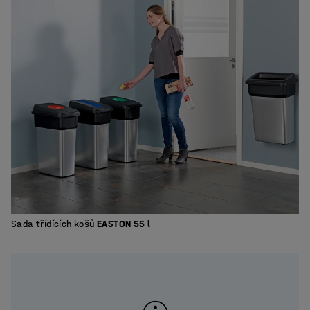
Sada třídících košů
EASTON 55 l