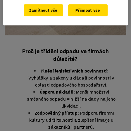
Zamítnout vše
Přijmout vše
Proč je třídění odpadu ve firmách
důležité?
Plnění legislativních povinností:
Vyhlášky a zákony ukládají povinnosti v
oblasti odpadového hospodářství.
Úspora nákladů:
Menší množství
směsného odpadu = nižší náklady na jeho
likvidaci.
Zodpovědný přístup:
Podpora firemní
kultury udržitelnosti a zlepšení image u
zákazníků i partnerů.