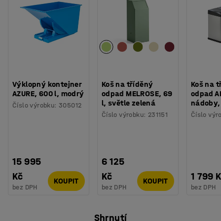
Výklopný kontejner
Koš na tříděný
Koš na t
AZURE, 600 l, modrý
odpad MELROSE, 69
odpad A
l, světle zelená
nádoby, 
Číslo výrobku
:
305012
Číslo výrobku
:
231151
Číslo výr
15 995
6 125
Kč
Kč
1 799 
KOUPIT
KOUPIT
bez DPH
bez DPH
bez DPH
Shrnutí