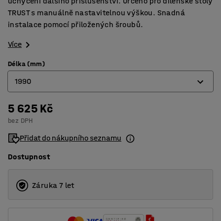
uchycení dalšího příslušenství. Určeno pro dílenské stoly
TRUST s manuálně nastavitelnou výškou. Snadná
instalace pomocí přiložených šroubů.
Více
Délka (mm)
1990
5 625 Kč
1490
bez DPH
1990
Přidat do nákupního seznamu
Dostupnost
Záruka 7 let