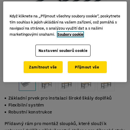
Když kliknete na „Přijmout všechny soubory cookie“, poskytnete
tím souhlas k jejich ukládání na vašem zařízení, což pomáhá s
navigací na stránce, s analýzou využití dat a s našimi
marketingovými snahami.
Soubory cookie
Nastavení souborů cookie
Zamítnout vše
Přijmout vše
Základní prvek pro instalaci široké škály doplňků
Flexibilní systém
Robustní konstrukce
Přídavný rám pro montáž sloupků, které slouží k