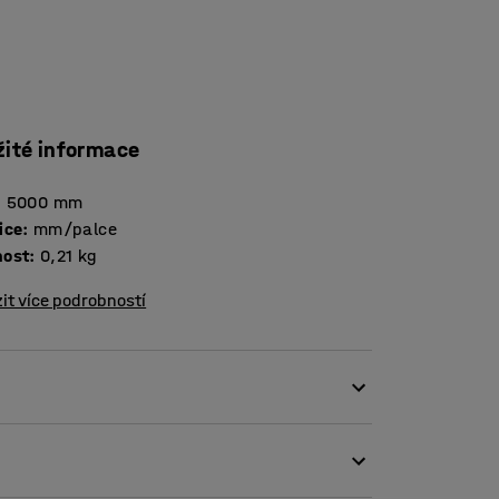
žité informace
:
5000
mm
ice
:
mm/palce
ost
:
0,21
kg
it více podrobností
 pro pohodlný úchop. S ocelovou měřicí
ní: 5 m.