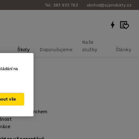
Tel: 283 933 763
obchod@ajprodukty.cz
Naše
Školy
Doporučujeme
služby
Články
kládání na
cí metr
bku
:
40087
mout vše
s gumovým povrchem
lnost
ráce
ukt se už neprodává.