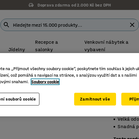
Doprava zdarma od 2.000 Kč bez DPH
Recepce a
Venkovní nábytek a
Jídelny
salonky
vybavení
ete na „Přijmout všechny soubory cookie“, poskytnete tím souhlas k jejich u
zení, což pomáhá s navigací na stránce, s analýzou využití dat a s našimi
Svinova
ovými snahami.
Soubory cookie
5 m
Číslo výro
ní souborů cookie
Zamítnout vše
Přij
Pouzdro 
Velká odo
Snadná p
Tento prod