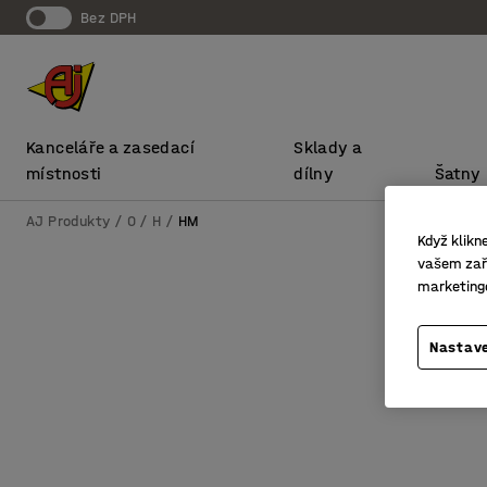
bez DPH
Kanceláře a zasedací
Sklady a
místnosti
dílny
Šatny
AJ Produkty
0
H
HM
Když klikn
vašem zaří
marketing
Nastave