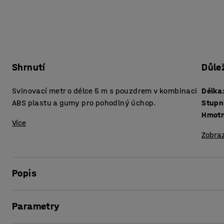
Shrnutí
Důle
Svinovací metr o délce 5 m s pouzdrem v kombinaci
Délka
ABS plastu a gumy pro pohodlný úchop.
Stupn
Hmotn
Více
Zobraz
Popis
Svinovací metr s pouzdrem v kombinaci ABS plastu a gumy
Parametry
páskou se dobře pracuje, je stabilní a odolná. Rozsah měře