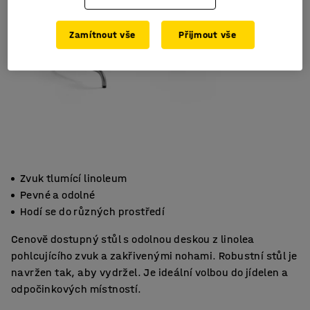
Zamítnout vše
Přijmout vše
Zvuk tlumící linoleum
Pevné a odolné
Hodí se do různých prostředí
Cenově dostupný stůl s odolnou deskou z linolea
pohlcujícího zvuk a zakřivenými nohami. Robustní stůl je
navržen tak, aby vydržel. Je ideální volbou do jídelen a
odpočinkových místností.