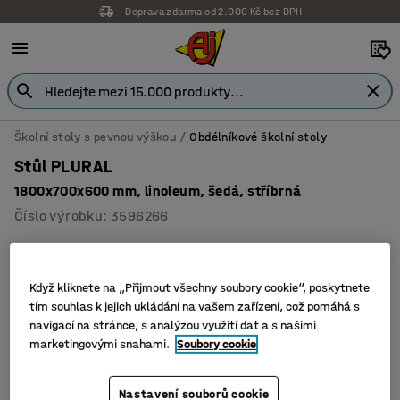
Doprava zdarma od 2.000 Kč bez DPH
Školní stoly s pevnou výškou
Obdélníkové školní stoly
Stůl PLURAL
1800x700x600 mm, linoleum, šedá, stříbrná
Číslo výrobku
:
3596266
Když kliknete na „Přijmout všechny soubory cookie“, poskytnete
tím souhlas k jejich ukládání na vašem zařízení, což pomáhá s
navigací na stránce, s analýzou využití dat a s našimi
marketingovými snahami.
Soubory cookie
Nastavení souborů cookie