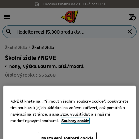
Doprava zdarma od 2.000 Kč bez DPH
Školní židle
Školní židle
Školní židle YNGVE
4 nohy, výška 520 mm, bílá/modrá
Číslo výrobku
:
363268
Když kliknete na „Přijmout všechny soubory cookie“, poskytnete
tím souhlas k jejich ukládání na vašem zařízení, což pomáhá s
navigací na stránce, s analýzou využití dat a s našimi
marketingovými snahami.
Soubory cookie
Nastavení souborů cookie