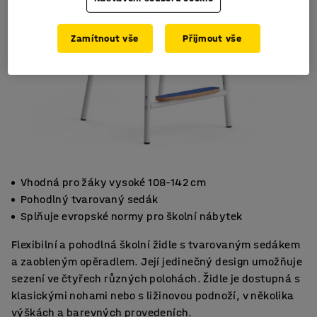
Zamítnout vše
Přijmout vše
Vhodná pro žáky vysoké 108–142 cm
Pohodlný tvarovaný sedák
Splňuje evropské normy pro školní nábytek
Flexibilní a pohodlná školní židle s tvarovaným sedákem
a zaobleným opěradlem. Její jedinečný design umožňuje
sezení ve čtyřech různých polohách. Židle je dostupná s
klasickými nohami nebo s ližinovou podnoží, v několika
výškách a barevných provedeních.