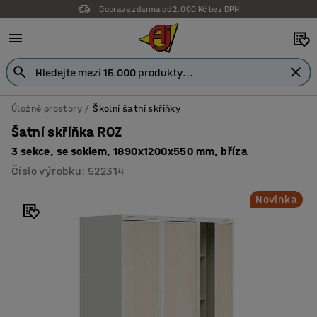
Doprava zdarma od 2.000 Kč bez DPH
Úložné prostory
Školní šatní skříňky
Šatní skříňka ROZ
3 sekce, se soklem, 1890x1200x550 mm, bříza
Číslo výrobku
:
522314
Novinka