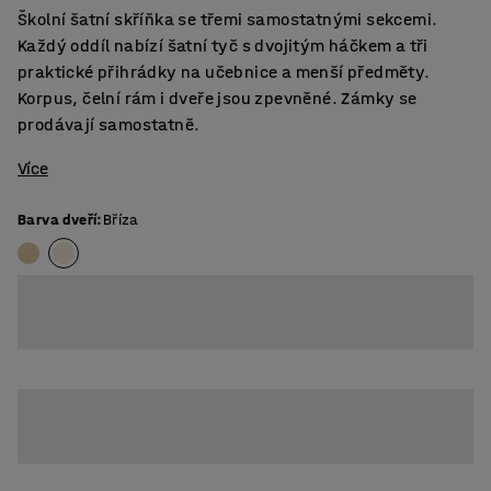
Školní šatní skříňka se třemi samostatnými sekcemi.
Každý oddíl nabízí šatní tyč s dvojitým háčkem a tři
praktické přihrádky na učebnice a menší předměty.
Korpus, čelní rám i dveře jsou zpevněné. Zámky se
prodávají samostatně.
Více
Barva dveří
:
Bříza