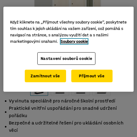
Když kliknete na „Přijmout všechny soubory cookie“, poskytnete
tím souhlas k jejich ukládání na vašem zařízení, což pomáhá s
navigací na stránce, s analýzou využití dat a s našimi
marketingovými snahami.
Soubory cookie
Nastavení souborů cookie
Zamítnout vše
Přijmout vše
Vyvinuta speciálně pro náročné školní prostředí
Praktické vnitřní uspořádání pro snadné udržení
pořádku
Bezpečné a udržitelné řešení pro ukládání osobních
věcí