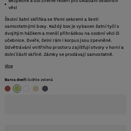
Bezpečné a udržitelné řešení pro ukládání osobních
věcí
Školní šatní skříňka se třemi sekcemi a šesti
samostatnými boxy. Každý box je vybaven šatní tyčí s
dvojitým háčkem a menší přihrádkou na osobní věci či
učebnice. Dveře, čelní rám i korpus jsou zpevněné.
Odvětrávání vnitřního prostoru zajišťují otvory v horní a
dolní části skříně. Zámky se prodávají samostatně.
Více
Barva dveří
:
Světle zelená