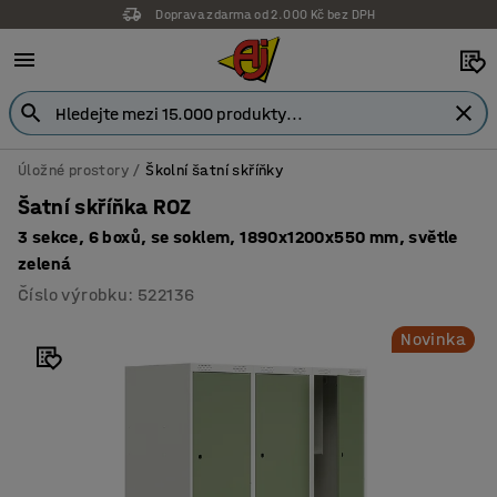
Doprava zdarma od 2.000 Kč bez DPH
Záruka 7 let
Úložné prostory
Školní šatní skříňky
Šatní skříňka ROZ
3 sekce, 6 boxů, se soklem, 1890x1200x550 mm, světle
zelená
Číslo výrobku
:
522136
Novinka