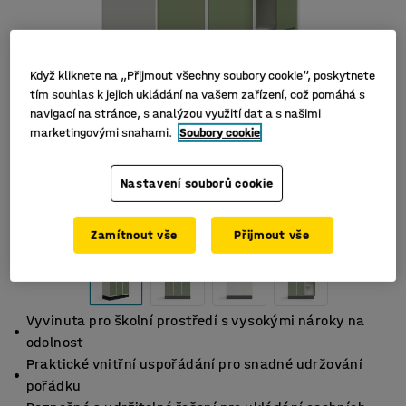
Když kliknete na „Přijmout všechny soubory cookie“, poskytnete
tím souhlas k jejich ukládání na vašem zařízení, což pomáhá s
navigací na stránce, s analýzou využití dat a s našimi
marketingovými snahami.
Soubory cookie
Nastavení souborů cookie
Zamítnout vše
Přijmout vše
Vyvinuta pro školní prostředí s vysokými nároky na
odolnost
Praktické vnitřní uspořádání pro snadné udržování
pořádku