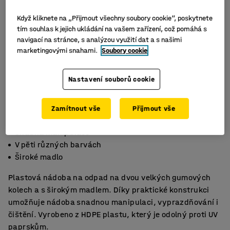
Když kliknete na „Přijmout všechny soubory cookie“, poskytnete
tím souhlas k jejich ukládání na vašem zařízení, což pomáhá s
navigací na stránce, s analýzou využití dat a s našimi
marketingovými snahami.
Soubory cookie
Nastavení souborů cookie
Zamítnout vše
Přijmout vše
Snadná manipulace
V pěti různých barvách
Široké madlo
Plastová nádoba na odpad na dvou velkých gumových
kolech a s širokým madlem. Díky praktické konstrukci
umožňuje nádoba snadnou manipulaci, vyprazdňování i
čištění. Vyrobeno z HDPE plastu, který je odolný proti UV
paprskům.