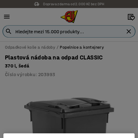
Doprava zdarma od 2.000 Kč bez DPH
Odpadkové koše a nádoby
Popelnice a kontejnery
Plastová nádoba na odpad CLASSIC
370 l, šedá
Číslo výrobku
:
203993