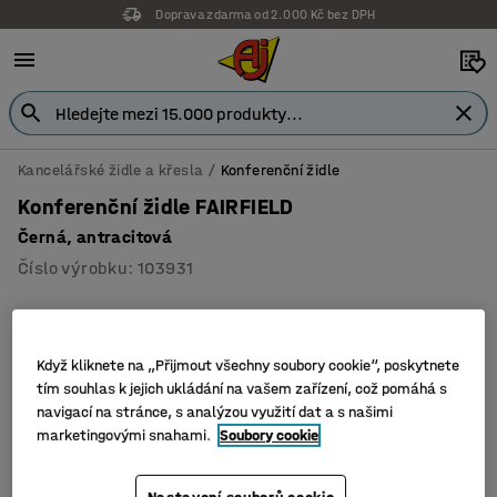
Doprava zdarma od 2.000 Kč bez DPH
Kancelářské židle a křesla
Konferenční židle
Konferenční židle FAIRFIELD
Černá, antracitová
Číslo výrobku
:
103931
Když kliknete na „Přijmout všechny soubory cookie“, poskytnete
tím souhlas k jejich ukládání na vašem zařízení, což pomáhá s
navigací na stránce, s analýzou využití dat a s našimi
marketingovými snahami.
Soubory cookie