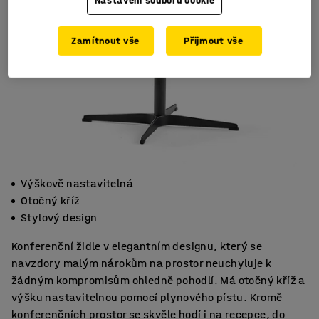
Nastavení souborů cookie
Zamítnout vše
Přijmout vše
Výškově nastavitelná
Otočný kříž
Stylový design
Konferenční židle v elegantním designu, který se
navzdory malým nárokům na prostor neuchyluje k
žádným kompromisům ohledně pohodlí. Má otočný kříž a
výšku nastavitelnou pomocí plynového pístu. Kromě
konferenčních prostor se skvěle hodí i na recepce, do